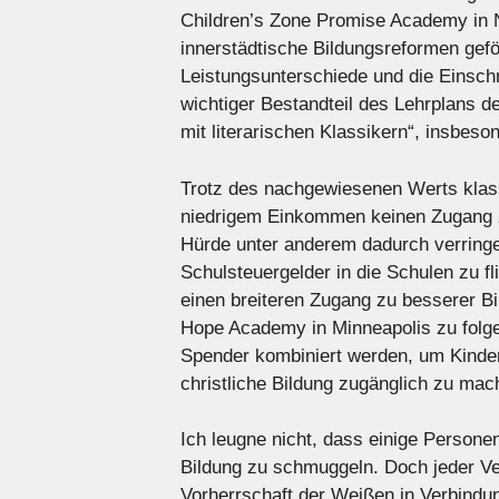
Children’s Zone Promise Academy in 
innerstädtische Bildungsreformen geför
Leistungsunterschiede und die Einschr
wichtiger Bestandteil des Lehrplans 
mit literarischen Klassikern“, insbe
Trotz des nachgewiesenen Werts klass
niedrigem Einkommen keinen Zugang zu
Hürde unter anderem dadurch verringer
Schulsteuergelder in die Schulen zu fl
einen breiteren Zugang zu besserer B
Hope Academy in Minneapolis zu folg
Spender kombiniert werden, um Kinder
christliche Bildung zugänglich zu mac
Ich leugne nicht, dass einige Personen
Bildung zu schmuggeln. Doch jeder Ver
Vorherrschaft der Weißen in Verbindun