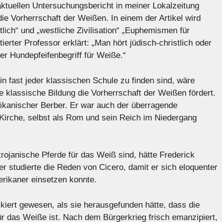
uellen Untersuchungsbericht in meiner Lokalzeitung
 die Vorherrschaft der Weißen. In einem der Artikel wird
lich“ und „westliche Zivilisation“ „Euphemismen für
ierter Professor erklärt: „Man hört jüdisch-christlich oder
ter Hundepfeifenbegriff für Weiße.“
 fast jeder klassischen Schule zu finden sind, wäre
e klassische Bildung die Vorherrschaft der Weißen fördert.
rikanischer Berber. Er war auch der überragende
n Kirche, selbst als Rom und sein Reich im Niedergang
trojanische Pferde für das Weiß sind, hätte Frederick
 studierte die Reden von Cicero, damit er sich eloquenter
erikaner einsetzen konnte.
iert gewesen, als sie herausgefunden hätte, dass die
ür das Weiße ist. Nach dem Bürgerkrieg frisch emanzipiert,