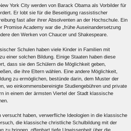
New York City werden von Barack Obama als Vorbilder für
dert. Er lobt sie für die Beseitigung rassistischer
eibung fast aller ihrer Absolventen an der Hochschule. Ein
der Promise Academy war die „frühe Auseinandersetzung
sondere den Werken von Chaucer und Shakespeare.
ischer Schulen haben viele Kinder in Familien mit
 einer solchen Bildung. Einige Staaten haben diese
t, dass sie den Schülern die Möglichkeit geben,
ießen, die ihre Eltern wählen. Eine andere Möglichkeit,
ildung zu ermöglichen, bestünde darin, dem Muster der
en, wo einkommensbereinigte Studiengebühren und private
n in einem der ärmsten Viertel der Stadt klassische
hen.
 versucht haben, verwerfliche Ideologien in die klassische
such, die klassische christliche Schulbildung mit der
g zu bringen, offenbart tiefe Unwissenheit über die