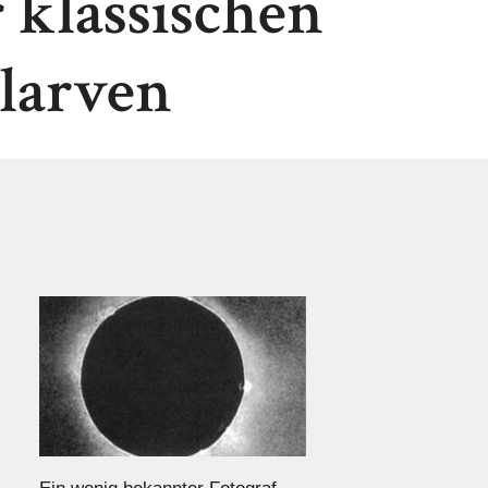
 klassischen
tlarven