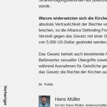
Strafverfolgungsbehörden auf potenzi
würde.
Warum widersetzten sich die Kirch
absolute Vertraulichkeit der Beichte 
brechen, so die Alliance Defending Fre
Verstoß gegen das Gesetz mit einer G
von 5.000 US-Dollar geahndet werden
Das Gesetz behielt auch bestehende 
Befürworter sexueller Übergriffe sow
während Ausnahmen für Geistliche ge
das Gesetz die Rechte der Kirchen au
Kategorien
Politik
Vorheriger Beitrag
Hans Müller
Ich bin Hans Müller, leidenschaft