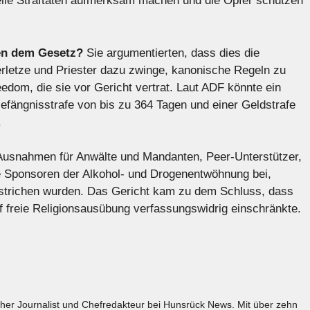
elle Straftaten aufmerksam machen und die Opfer schützen
en dem Gesetz?
Sie argumentierten, dass dies die
verletze und Priester dazu zwinge, kanonische Regeln zu
edom, die sie vor Gericht vertrat. Laut ADF könnte ein
efängnisstrafe von bis zu 364 Tagen und einer Geldstrafe
.
Ausnahmen für Anwälte und Mandanten, Peer-Unterstützer,
ie Sponsoren der Alkohol- und Drogenentwöhnung bei,
strichen wurden. Das Gericht kam zu dem Schluss, dass
f freie Religionsausübung verfassungswidrig einschränkte.
licher Journalist und Chefredakteur bei Hunsrück News. Mit über zehn