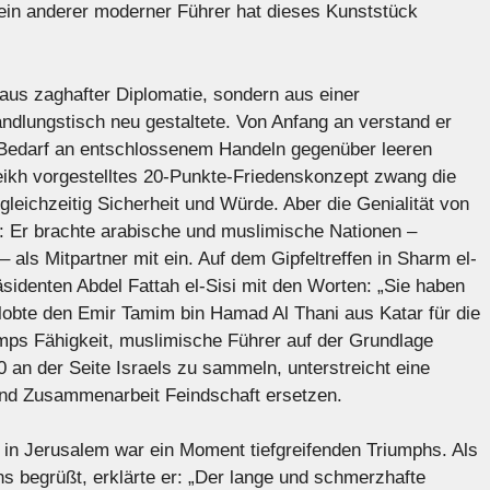
Kein anderer moderner Führer hat dieses Kunststück
aus zaghafter Diplomatie, sondern aus einer
ndlungstisch neu gestaltete. Von Anfang an verstand er
Bedarf an entschlossenem Handeln gegenüber leeren
ikh vorgestelltes 20-Punkte-Friedenskonzept zwang die
gleichzeitig Sicherheit und Würde. Aber die Genialität von
ät: Er brachte arabische und muslimische Nationen –
 als Mitpartner mit ein. Auf dem Gipfeltreffen in Sharm el-
identen Abdel Fattah el-Sisi mit den Worten: „Sie haben
d lobte den Emir Tamim bin Hamad Al Thani aus Katar für die
ps Fähigkeit, muslimische Führer auf der Grundlage
n der Seite Israels zu sammeln, unterstreicht eine
 und Zusammenarbeit Feindschaft ersetzen.
in Jerusalem war ein Moment tiefgreifenden Triumphs. Als
s begrüßt, erklärte er: „Der lange und schmerzhafte