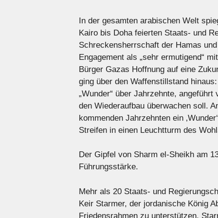
In der gesamten arabischen Welt spieg
Kairo bis Doha feierten Staats- und 
Schreckensherrschaft der Hamas und 
Engagement als „sehr ermutigend“ mit
Bürger Gazas Hoffnung auf eine Zuku
ging über den Waffenstillstand hinaus:
„Wunder“ über Jahrzehnte, angeführt
den Wiederaufbau überwachen soll. An
kommenden Jahrzehnten ein ‚Wunder‘ s
Streifen in einen Leuchtturm des Woh
Der Gipfel von Sharm el-Sheikh am 13
Führungsstärke.
Mehr als 20 Staats- und Regierungsche
Keir Starmer, der jordanische König
Friedensrahmen zu unterstützen. Sta