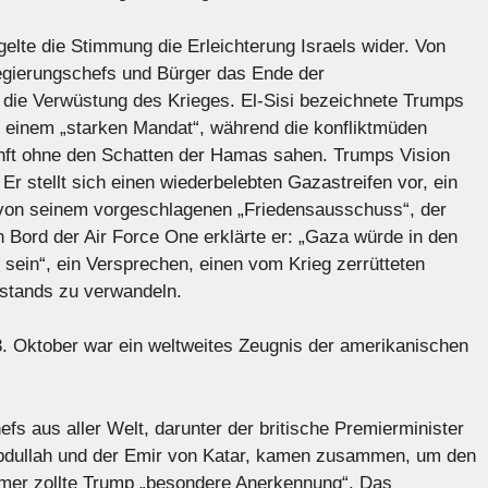
elte die Stimmung die Erleichterung Israels wider. Von
Regierungschefs und Bürger das Ende der
die Verwüstung des Krieges. El-Sisi bezeichnete Trumps
 einem „starken Mandat“, während die konfliktmüden
nft ohne den Schatten der Hamas sahen. Trumps Vision
 Er stellt sich einen wiederbelebten Gazastreifen vor, ein
 von seinem vorgeschlagenen „Friedensausschuss“, der
 Bord der Air Force One erklärte er: „Gaza würde in den
ein“, ein Versprechen, einen vom Krieg zerrütteten
lstands zu verwandeln.
. Oktober war ein weltweites Zeugnis der amerikanischen
fs aus aller Welt, darunter der britische Premierminister
 Abdullah und der Emir von Katar, kamen zusammen, um den
rmer zollte Trump „besondere Anerkennung“. Das