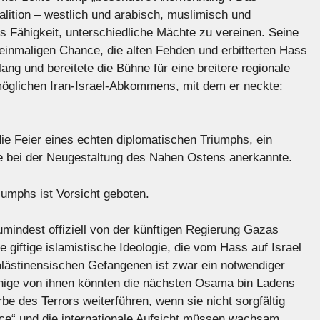
alition – westlich und arabisch, muslimisch und
s Fähigkeit, unterschiedliche Mächte zu vereinen. Seine
einmaligen Chance, die alten Fehden und erbitterten Hass
ang und bereitete die Bühne für eine breitere regionale
 möglichen Iran-Israel-Abkommens, mit dem er neckte:
die Feier eines echten diplomatischen Triumphs, ein
e bei der Neugestaltung des Nahen Ostens anerkannte.
umphs ist Vorsicht geboten.
indest offiziell von der künftigen Regierung Gazas
e giftige islamistische Ideologie, die vom Hass auf Israel
palästinensischen Gefangenen ist zwar ein notwendiger
Einige von ihnen könnten die nächsten Osama bin Ladens
e des Terrors weiterführen, wenn sie nicht sorgfältig
ce“ und die internationale Aufsicht müssen wachsam