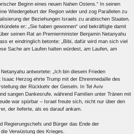
torischer Beginn eines neuen Nahen Ostens.“ In seinen
eine Wiedergeburt der Region wider und zog Parallelen zu
alisierung der Beziehungen Israels zu arabischen Staaten.
rkündete er: „Sie haben gewonnen“ und bekräftigte damit
p über seinen Rat an Premierminister Benjamin Netanyahu
ss er eindringlich betonte: „Bibi, dafür wird man sich viel
iese Sache am Laufen halten würdest, am Laufen, am
 Netanyahu antwortete: „Ich bin diesem Frieden
ent Isaac Herzog ehrte Trump mit der Ehrenmedaille des
rstellung der Rückkehr der Geiseln. In Tel Aviv
nd sangen Dankesrufe, während Familien unter Tränen mit
de war spürbar – Israel freute sich, nicht nur über den
r, der lieferte, als es darauf ankam.
und Regierungschefs und Bürger das Ende der
die Verwüstung des Krieges.