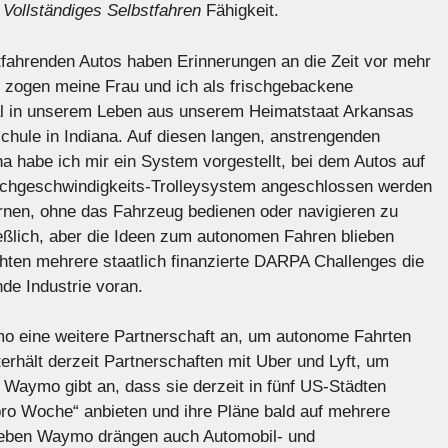
t
Vollständiges Selbstfahren
Fähigkeit.
tfahrenden Autos haben Erinnerungen an die Zeit vor mehr
8 zogen meine Frau und ich als frischgebackene
l in unserem Leben aus unserem Heimatstaat Arkansas
chule in Indiana. Auf diesen langen, anstrengenden
 habe ich mir ein System vorgestellt, bei dem Autos auf
Hochgeschwindigkeits-Trolleysystem angeschlossen werden
ernen, ohne das Fahrzeug bedienen oder navigieren zu
ßlich, aber die Ideen zum autonomen Fahren blieben
hten mehrere staatlich finanzierte DARPA Challenges die
nde Industrie voran.
 eine weitere Partnerschaft an, um autonome Fahrten
rhält derzeit Partnerschaften mit Uber und Lyft, um
 Waymo gibt an, dass sie derzeit in fünf US-Städten
ro Woche“ anbieten und ihre Pläne bald auf mehrere
Neben Waymo drängen auch Automobil- und