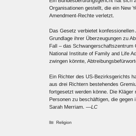
Ein Bundesberufungsgericht hat sich a
Organisationen gestellt, die ein New 
Amendment-Rechte verletzt.
Das Gesetz verbietet konfessionellen 
Grundlage ihrer Überzeugungen zu Abt
Fall – das Schwangerschaftszentrum C
National Institute of Family and Life
zwingen könnte, Abtreibungsbefürworte
Ein Richter des US-Bezirksgerichts ha
aus drei Richtern bestehendes Gremiu
fortgesetzt werden könne. Die Kläger
Personen zu beschäftigen, die gegen i
Sarah Merriam.
—LC
Kategorien
Religion