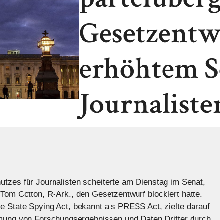
Gesetzentw
erhöhtem S
Journaliste
zes für Journalisten scheiterte am Dienstag im Senat,
Tom Cotton, R-Ark., den Gesetzentwurf blockiert hatte.
ve State Spying Act, bekannt als PRESS Act, zielte darauf
mung von Forschungsergebnissen und Daten Dritter durch