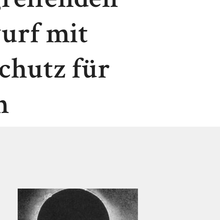
urf mit
chutz für
n