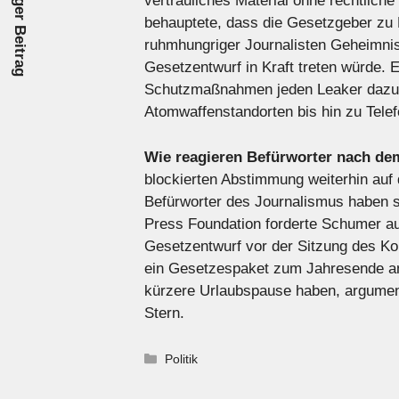
Vorheriger Beitrag
vertrauliches Material ohne rechtlich
behauptete, dass die Gesetzgeber zu 
ruhmhungriger Journalisten Geheimnis
Gesetzentwurf in Kraft treten würde.
Schutzmaßnahmen jeden Leaker dazu e
Atomwaffenstandorten bis hin zu Tel
Wie reagieren Befürworter nach d
blockierten Abstimmung weiterhin auf
Befürworter des Journalismus haben 
Press Foundation forderte Schumer au
Gesetzentwurf vor der Sitzung des K
ein Gesetzespaket zum Jahresende an
kürzere Urlaubspause haben, argumenti
Stern.
Kategorien
Politik