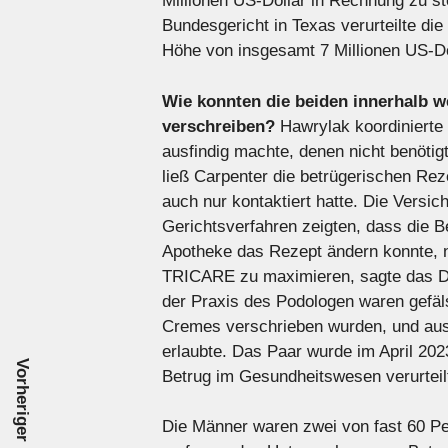
Millionen US-Dollar in Rechnung zu st
Bundesgericht in Texas verurteilte d
Höhe von insgesamt 7 Millionen US-Dol
Wie konnten die beiden innerhalb w
verschreiben?
Hawrylak koordinierte
ausfindig machte, denen nicht benöt
ließ Carpenter die betrügerischen Reze
auch nur kontaktiert hatte. Die Vers
Gerichtsverfahren zeigten, dass die B
Apotheke das Rezept ändern konnte, 
TRICARE zu maximieren, sagte das DOJ
der Praxis des Podologen waren gefäl
Cremes verschrieben wurden, und aus
erlaubte. Das Paar wurde im April 2
Vorheriger Beitrag
Betrug im Gesundheitswesen verurteil
Die Männer waren zwei von fast 60 Pe