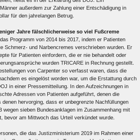
ellen, heißt es in der Erklärung des DOJ. Ein
ie Männer außerdem zur Zahlung einer Entschädigung in
lar für den jahrelangen Betrug.
eniger Jahre fälschlicherweise so viel Fußcreme
 das Programm von 2014 bis 2017, indem er Patienten
igte Schmerz- und Narbencremes verschrieben wurden. Er
pte für Patienten einfordern, die er nie behandelt oder
icherungsansprüche wurden TRICARE in Rechnung gestellt.
estellungen von Carpenter so verfasst waren, dass die
nachdem es eingelöst worden war, um die Erstattung durch
 in einer Pressemitteilung. In den Aufzeichnungen in
schte Adressen von Patienten aufgeführt, denen die
 denen hervorging, dass er unbegrenzte Nachfüllungen
023 wegen sieben Bundesanklagen im Zusammenhang mit
t, bevor am Mittwoch das Urteil verkündet wurde.
rsonen, die das Justizministerium 2019 im Rahmen einer