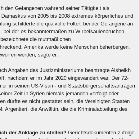
kh den Gefangenen während seiner Tätigkeit als
s Damaskus von 2005 bis 2008 extremes körperliches und
ilung schilderte die qualvolle Folter, bei der Gefangene an
g, bei der es bekanntermaßen zu Wirbelsäulenbrüchen
 bezeichnete die mutmaßlichen
chreckend. Amerika werde keine Menschen beherbergen,
eworfen werden, sagte er.
ch Angaben des Justizministeriums beantragte Alsheikh
ft, nachdem er im Jahr 2020 eingewandert war. Der 72-
em er in seinen US-Visum- und Staatsbürgerschaftsanträgen
einer Zeit in Syrien niemals jemanden verfolgt oder
len dürfte es nicht gestattet sein, die Vereinigten Staaten
. Argentieri, die Anwältin, die die Kriminalabteilung des
ich der Anklage zu stellen?
Gerichtsdokumenten zufolge