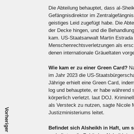
Die Abteilung behauptet, dass al-Shei
Gefängnisdirektor im Zentralgefängni
geistiges Leid zugefügt habe. Die Abte
der Decke hingen, und die Behandlun
kam. US-Staatsanwalt Martin Estrada
Menschenrechtsverletzungen als ers
denen internationale Gräueltaten vorg
Wie kam er zu einer Green Card?
Na
im Jahr 2023 die US-Staatsbürgerscha
Jährige erhielt eine Green Card, ind
log und behauptete, er habe während s
körperlich verletzt. laut DOJ. Kriminel
als Versteck zu nutzen, sagte Nicole M
Vorheriger Beitrag
Justizministeriums leitet.
Befindet sich Alsheikh in Haft, um s