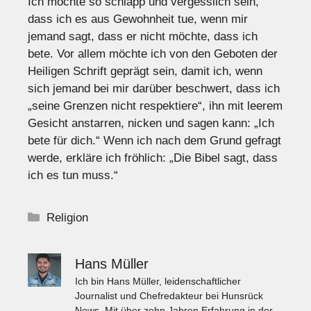
Ich möchte so schlapp und vergesslich sein,
dass ich es aus Gewohnheit tue, wenn mir
jemand sagt, dass er nicht möchte, dass ich
bete. Vor allem möchte ich von den Geboten der
Heiligen Schrift geprägt sein, damit ich, wenn
sich jemand bei mir darüber beschwert, dass ich
„seine Grenzen nicht respektiere“, ihn mit leerem
Gesicht anstarren, nicken und sagen kann: „Ich
bete für dich.“ Wenn ich nach dem Grund gefragt
werde, erkläre ich fröhlich: „Die Bibel sagt, dass
ich es tun muss.“
Kategorien
Religion
Hans Müller
Ich bin Hans Müller, leidenschaftlicher
Journalist und Chefredakteur bei Hunsrück
News. Mit über zehn Jahren Erfahrung in der