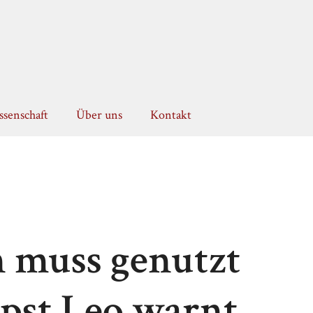
senschaft
Über uns
Kontakt
n muss genutzt
apst Leo warnt