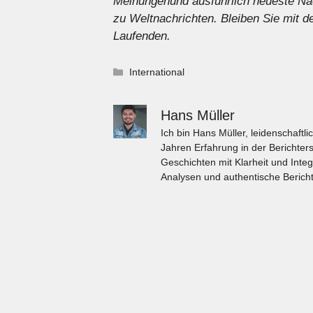
Meinungen
und ausführlich
neueste Na
zu
Weltnachrichten
. Bleiben Sie mit
Laufenden.
Kategorien
International
Hans Müller
Ich bin Hans Müller, leidenschaft
Jahren Erfahrung in der Berichters
Geschichten mit Klarheit und Integ
Analysen und authentische Bericht