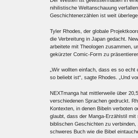
Der Westen ist gewissermaßen in eine 
nihilistische Weltanschauung verfallen
Geschichtenerzählen ist weit überlege
Tyler Rhodes, der globale Projektkoord
die Verbreitung in Japan gedacht. New
arbeitete mit Theologen zusammen, um
gekürzter Comic-Form zu präsentiere
„Wir wollten einfach, dass es so echt 
so beliebt ist“, sagte Rhodes. „Und vo
NEXTmanga hat mittlerweile über 20,5
verschiedenen Sprachen gedruckt. Rho
Kontexten, in denen Bibeln verboten o
glaubt, dass der Manga-Erzählstil mit
biblischen Geschichten zu verbinden, „
schweres Buch wie die Bibel eintauche