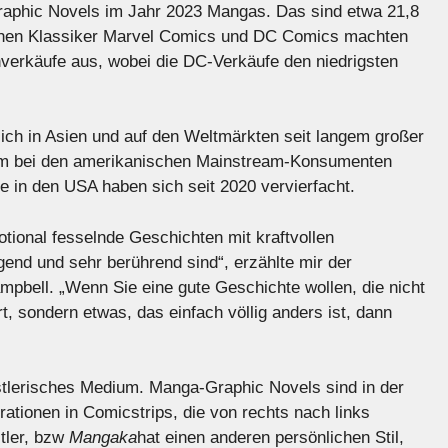
 Graphic Novels im Jahr 2023 Mangas. Das sind etwa 21,8
chen Klassiker Marvel Comics und DC Comics machten
erkäufe aus, wobei die DC-Verkäufe den niedrigsten
ich in Asien und auf den Weltmärkten seit langem großer
rzem bei den amerikanischen Mainstream-Konsumenten
 in den USA haben sich seit 2020 vervierfacht.
otional fesselnde Geschichten mit kraftvollen
end und sehr berührend sind“, erzählte mir der
ampbell. „Wenn Sie eine gute Geschichte wollen, die nicht
 sondern etwas, das einfach völlig anders ist, dann
nstlerisches Medium. Manga-Graphic Novels sind in der
strationen in Comicstrips, die von rechts nach links
tler, bzw
Mangaka
hat einen anderen persönlichen Stil,