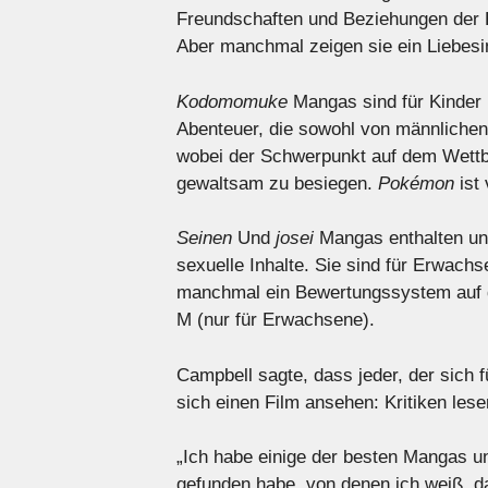
Freundschaften und Beziehungen der Ha
Aber manchmal zeigen sie ein Liebesint
Kodomomuke
Mangas sind für Kinder 
Abenteuer, die sowohl von männlichen
wobei der Schwerpunkt auf dem Wettbe
gewaltsam zu besiegen.
Pokémon
ist
Seinen
Und
josei
Mangas enthalten un
sexuelle Inhalte. Sie sind für Erwach
manchmal ein Bewertungssystem auf d
M (nur für Erwachsene).
Campbell sagte, dass jeder, der sich f
sich einen Film ansehen: Kritiken les
„Ich habe einige der besten Mangas u
gefunden habe, von denen ich weiß, d