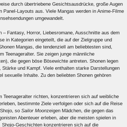
weise durch übertriebene Gesichtsausdrücke, große Augen
en Panel-Layouts aus. Viele Mangas werden in Anime-Filme
Fernsehsendungen umgewandelt.
– Fantasy, Horror, Liebesromane, Ausschnitte aus dem
 in Kategorien eingeteilt, die auf der Zielgruppe und
Shonen
Mangas, die tendenziell am beliebtesten sind,
im Teenageralter. Sie zeigen junge männliche
ten), die gegen böse Bösewichte antreten. Shonen legen
, Stärke und Kampf. Viele enthalten starke Darstellungen
l sexuelle Inhalte. Zu den beliebten Shonen gehören
Teenageralter richten, konzentrieren sich auf weibliche
leben, bestimmte Ziele verfolgen oder sich auf die Reise
 Shojo, so
Sailor Moon
zeigen Mädchen, die gegen das
nisten Abenteuer erleben, aber die meisten spielen in
t. Shojo-Geschichten konzentrieren sich auf die