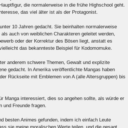
uptfigur, die normalerweise in die frühe Highschool geht.
eresse, das viel älter ist als der Protagonist.
unter 10 Jahren gedacht. Sie beinhalten normalerweise
 als auch von weiblichen Charakteren geleitet werden,
werb oder der Korrektur des Bösen liegt, anstatt es
 vielleicht das bekannteste Beispiel für Kodomomuke.
ter anderem schwere Themen, Gewalt und explizite
sene gedacht. In Amerika veröffentlichte Mangas haben
er Rückseite mit Emblemen von A (alle Altersgruppen) bis
ür Manga interessiert, dies so angehen sollte, als würde er
en und Freunde fragen.
nd besten Animes gefunden, indem ich einfach Leute
ass sie meine moralischen Werte teilen, und die gesagt