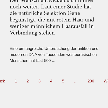
Der Mensch entwickelt sich immer
noch weiter. Laut einer Studie hat
die natürliche Selektion Gene
begünstigt, die mit rotem Haar und
weniger männlichem Haarausfall in
Verbindung stehen
Eine umfangreiche Untersuchung der antiken und
modernen DNA von Tausenden westeurasischen
Menschen hat fast 500 ...
ück
1
2
3
4
5
…
236
We