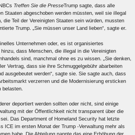
t NBCs
Treffen Sie die Presse
Trump sagte, dass alle
ten Staaten abgeschoben werden müssten, weil sie illegal
 die Teil der Vereinigten Staaten sein würden, mussten
tierte Trump. „Sie müssen unser Land lieben“, sagte er.
minelles Unternehmen oder, es ist organisiertes
hinzu, dass Menschen, die illegal in die Vereinigten
nhandels sind, manchmal ohne es zu wissen. „Sie denken,
bler Vertrag, dass sie ihre Schmuggelgebühr abarbeiten
 ausgebeutet werden“, sagte sie. Sie sagte auch, dass
Arbeitsmarkt verzerren und die Modernisierung ersticken
 belasten.
rer deportiert werden sollten oder nicht, sind einige
ltung mit der Öffentlichkeit nicht transparent über die
 sei. Das Department of Homeland Security hat letzte
s ICE im ersten Monat der Trump -Verwaltung mehr als
mmen habe. Die Abteilung nannte das eine Erhöhung der