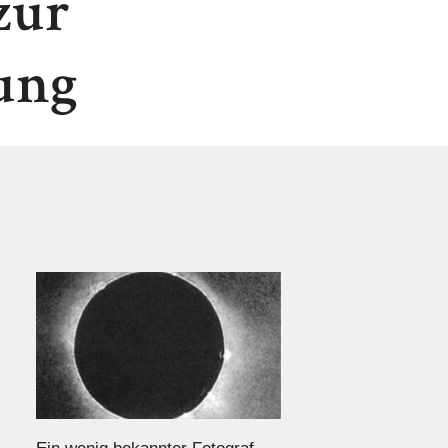
zur
ung