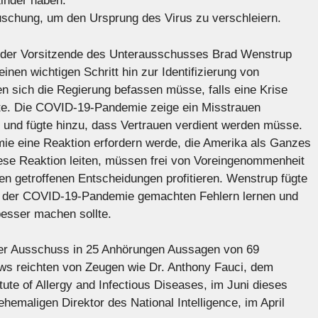
inder haben.
tuschung, um den Ursprung des Virus zu verschleiern.
e der Vorsitzende des Unterausschusses Brad Wenstrup
inen wichtigen Schritt hin zur Identifizierung von
en sich die Regierung befassen müsse, falls eine Krise
llte. Die COVID-19-Pandemie zeige ein Misstrauen
und fügte hinzu, dass Vertrauen verdient werden müsse.
emie eine Reaktion erfordern werde, die Amerika als Ganzes
iese Reaktion leiten, müssen frei von Voreingenommenheit
den getroffenen Entscheidungen profitieren. Wenstrup fügte
d der COVID-19-Pandemie gemachten Fehlern lernen und
esser machen sollte.
der Ausschuss in 25 Anhörungen Aussagen von 69
ws reichten von Zeugen wie Dr. Anthony Fauci, dem
tute of Allergy and Infectious Diseases, im Juni dieses
ehemaligen Direktor des National Intelligence, im April