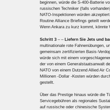
beginnen, würde die S-400-Batterie v
russischen Techniker (falls vorhande
NATO-Inspektionen würden akzeptiert.
Routine Alliance Briefings geteilt we
Wenn Ankara zu kurz kommt, könnte Wa
Schritt 3
– –
Liefern Sie Jets und b
multinationale rote Fahnenübungen, un
gemeinsam zertifizierten Basis-Verdo
würde sich mit einem vorgeschlagen
der von einem Generalstaatsanwalt de
NATO von einem Dutzend Allied Air Co
Millionen -Dollar -Kosten würden dur
gestellt.
Über das Prestige hinaus würde die T
Servicegebühren als regionales Susta
auf russische oder chinesische Syst