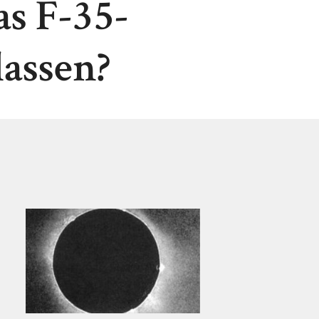
as F-35-
assen?