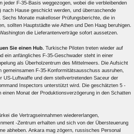
on jeder F-35-Basis weggezogen, wobei die verbleibenden
n) nach Hause geschickt werden, und überraschende
 Sechs Monate makelloser Prüfungsberichte, die in
rden, sollten Hauptstädte wie Athen und Den Haag beruhigen.
shington die Lieferantenverträge sofort aussetzen.
auen Sie einen Hub.
Turkische Piloten treten wieder auf
d ein anfängliches F-35-Geschwader steht in einer
ppelung als Überholzentrum des Mittelmeers. Die Aufsicht
en gemeinsamen F-35-Konformitätsausschuss ausruhen,
r US-Luftwaffe und dem stellvertretenden Saceur der
mmand Inspectors unterstützt wird. Die geschätzten 5 -
ch einen Monat der Produktionsverzögerung in den Schatten
ürkei die Vertragseinnahmen wiedererlangen,
inment -Zentrum erhalten und sich von der Übersteuerung
eme abheben. Ankara mag zögern, russisches Personal