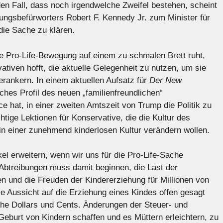
n Fall, dass noch irgendwelche Zweifel bestehen, scheint
ungsbefürworters Robert F. Kennedy Jr. zum Minister für
ie Sache zu klären.
die Pro-Life-Bewegung auf einem zu schmalen Brett ruht,
tiven hofft, die aktuelle Gelegenheit zu nutzen, um sie
verankern. In einem aktuellen Aufsatz für
Der New
es Profil des neuen „familienfreundlichen“
 hat, in einer zweiten Amtszeit von Trump die Politik zu
chtige Lektionen für Konservative, die die Kultur des
n einer zunehmend kinderlosen Kultur verändern wollen.
l erweitern, wenn wir uns für die Pro-Life-Sache
Abtreibungen muss damit beginnen, die Last der
n und die Freuden der Kindererziehung für Millionen von
e Aussicht auf die Erziehung eines Kindes offen gesagt
che Dollars und Cents. Änderungen der Steuer- und
Geburt von Kindern schaffen und es Müttern erleichtern, zu