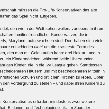
Landschaft müssen die Pro-Life-Konservativen das alte
dürfen das Spiel nicht aufgeben.
el, den wir in der Welt sehen wollen, vorleben. In ihrem
haften familienfreundlicher Konservativer, die in
rly, Maryland, aufgewachsen sind. Dort haben sich viele
fspaare entschieden
nicht
um die krasseste Form des
en, den man mit Geld kaufen kann: drei Hektar Land in
aus, ein Kindermädchen, während beide Überstunden
jährigen Kinder, die in die Ivy League gehen. Stattdessen
bescheideneren Häusern und mit bescheideneren Mitteln in
hristlichen Schulen und örtlichen Kirchen zu leben, Opfer
in den Vordergrund zu stellen – und dabei ihren Kindern zu
st.
en Konservatismus erfordert mindestens zwei weitere
t: Bildungs- und Technologiepolitik. Im Zuge der