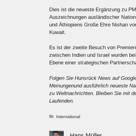
Dies ist die neueste Ergänzung zu PM
Auszeichnungen ausländischer Nation
und Äthiopiens Große Ehre Nishan von
Kuwait.
Es ist der zweite Besuch von Premierm
zwischen Indien und Israel wurden bei
Ebene einer strategischen Partnerscha
Folgen Sie Hunsrück News auf Googl
Meinungen
und ausführlich
neueste Na
zu
Weltnachrichten
. Bleiben Sie mit
Laufenden.
Kategorien
International
Hans Müller