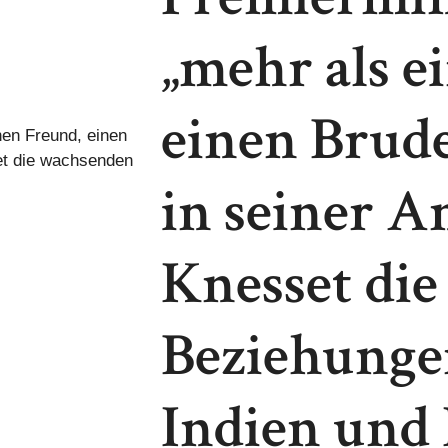
„mehr als e
einen Brud
in seiner A
Knesset di
Beziehunge
Indien und 