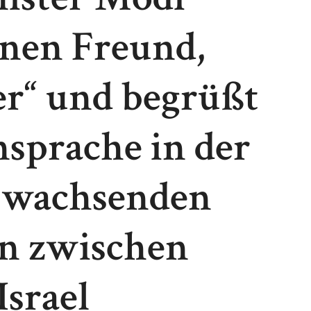
inen Freund,
er“ und begrüßt
nsprache in der
e wachsenden
n zwischen
Israel