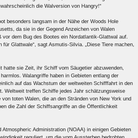
t wahrscheinlich die Walversion von Hangry!“
Boot besonders langsam in der Nähe der Woods Hole
usetts, da sie in der Gegend Anzeichen von Walen
ß vor dem Bug des Bootes ein Nordatlantik-Glattwal auf.
 für Glattwale“, sagt Asmutis-Silvia. „Diese Tiere machen,
 hatte sie Zeit, ihr Schiff vom Säugetier abzuwenden,
o harmlos. Walangriffe haben in Gebieten entlang der
lich auf das Wachstum der weltweiten Schifffahrt in den
t. Weltweit treffen Schiffe jedes Jahr schätzungsweise
le von toten Walen, die an den Stränden von New York und
 die Zahl der Schiffsangriffe an die Öffentlichkeit
d Atmospheric Administration (NOAA) in einigen Gebieten
windigkeit reguliert, um die vom Aussterben bedrohten