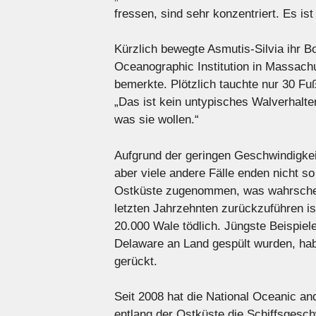
fressen, sind sehr konzentriert. Es is
Kürzlich bewegte Asmutis-Silvia ihr 
Oceanographic Institution in Massach
bemerkte. Plötzlich tauchte nur 30 Fu
„Das ist kein untypisches Walverhalten
was sie wollen.“
Aufgrund der geringen Geschwindigkeit
aber viele andere Fälle enden nicht s
Ostküste zugenommen, was wahrschein
letzten Jahrzehnten zurückzuführen is
20.000 Wale tödlich. Jüngste Beispie
Delaware an Land gespült wurden, haben
gerückt.
Seit 2008 hat die National Oceanic an
entlang der Ostküste die Schiffsgesch