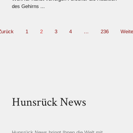
des Gehirns ...
Zurück
1
2
3
4
…
236
Weite
Hunsrück News
Hunsrück News bringt Ihnen die Welt mit