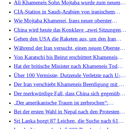
Ali Khameneis Sohn Mojtaba wurde zum neuen
Krieges
aufnehmen
Obersten Führer Irans ernannt, berichtet Iran
CIA-Station in Saudi-Arabien von iranischem
International
Drohnenangriff getroffen: Bericht
Wie Mojtaba Khamenei, Irans neuer oberster
Führer, ein globales Immobilienimperium im Wert
China wird heute das Konklave „zwei Sitzungen“
von 100 Millionen Pfund aufbaute
eröffnen, um Xis Wirtschafts- und
Gehen den USA die Raketen aus, um den Iran
Verteidigungspläne abzusegnen
anzugreifen?
Während der Iran versucht, einen neuen Obersten
Führer zu wählen, warnt Israel, dass er „das Ziel
Von Karatschi bis Beirut erschüttert Khameneis
der Eliminierung“ sein wird.
Tod schiitische Muslime auf der ganzen Welt
Hat der britische Minister nach Khameneis Tod
eine Schweigeminute eingelegt? Der
Über 100 Vermisste, Dutzende Verletzte nach U-
Desinformationskrieg inmitten des Iran-Konflikts
Boot-Angriff auf iranisches Schiff in der Nähe von
Der Iran verschiebt Khameneis Beerdigung mit der
Sri Lanka
Begründung, es werde eine große Menschenmenge
Der merkwürdige Fall, dass China sich gegenüber
erwartet
dem Iran vorsichtig positioniert
„Der amerikanische Traum ist zerbrochen“:
Unternehmer über die Tatsache, dass die USA ihre
Bei der ersten Wahl in Nepal nach den Protesten
Bürger inmitten des amerikanisch-israelischen
der Generation Z will der Rapper und
Sri Lanka borgt 87 Leichen, die Suche nach 61
Krieges gegen den Iran im Stich lassen
Bürgermeister Balen Shah Premierminister werden
wird fortgesetzt, nachdem ein iranisches