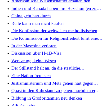
Amerikanische Wissenschaftler erhalten den
Nobelpreis für die Entdeckung des Immunsystems
Indien und Kanada haben ihre Beziehungen zum
Energieabkommen neu gestaltet
China geht hart durch
Reife kann man nicht kaufen
Die Konfession der weltweiten methodistischen
Kirche wächst auf 6.000 Kirchen
Die Kommission für Religionsfreiheit führt eine
Anhörung mit Schwerpunkt Bildung durch
In der Maschine verloren
Diskussion über H-1B-Visa
Werkzeuge, keine Wesen
Der Stillstand hält an, da die staatliche
Finanzierung seit zwei Wochen ausläuft
Eine Nation freut sich
Justizministerium und Meta gehen hart gegen
Doxxing-ICE-Agenten vor
Quasi in den Ruhestand zu gehen, nachdem er
jahrzehntelang die Leitung des Southeastern
Bildung in Großbritannien neu denken
Baptist innehatte
RIP-Anarchie