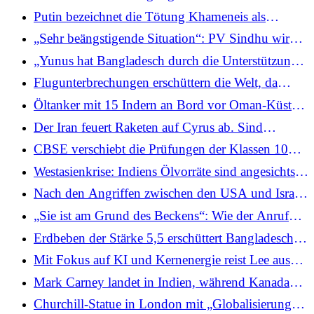
Regime zu stürzen“.
iranische Regime nach der Ermordung Khameneis
Putin bezeichnet die Tötung Khameneis als
als „Quelle des Bösen“.
„zynischen Mord“ und verurteilt die Angriffe der
„Sehr beängstigende Situation“: PV Sindhu wird
USA und Israels auf den Iran
Zeuge, wie Trainer Bombenangst am Flughafen
„Yunus hat Bangladesch durch die Unterstützung
von Dubai überlebt, und erzählt alles
von Dschihadisten zerstört“: Taslima Nasrin teilt
Flugunterbrechungen erschüttern die Welt, da
die Notlage der Minderheiten
Westasien inmitten des israelisch-iranischen
Öltanker mit 15 Indern an Bord vor Oman-Küste
Konflikts seinen Luftraum sperrt
getroffen, während Eskalation zwischen Israel und
Der Iran feuert Raketen auf Cyrus ab. Sind
Iran; 4 verletzt
britische Stützpunkte gefährdet?
CBSE verschiebt die Prüfungen der Klassen 10
und 12 im Golf aufgrund der Iran-Israel-Eskalation
Westasienkrise: Indiens Ölvorräte sind angesichts
der Spannungen im Iran sicher, aber die Preise
Nach den Angriffen zwischen den USA und Israel
dürften steigen
drängt Trump auf einen Regimewechsel im Iran,
„Sie ist am Grund des Beckens“: Wie der Anruf
doch die Geschichte zeigt, dass dies nicht einfach
eines indischstämmigen Arztes das Rätsel um den
Erdbeben der Stärke 5,5 erschüttert Bangladesch,
sein wird
Tod der Tochter aufdeckt
in Kalkutta sind Erschütterungen zu spüren
Mit Fokus auf KI und Kernenergie reist Lee aus
Südkorea nächste Woche nach Singapur auf den
Mark Carney landet in Indien, während Kanada
Philippinen
versucht, die wegen Trudeaus Politik angespannten
Churchill-Statue in London mit „Globalisierung
Beziehungen wiederherzustellen