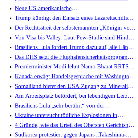
technischer Probleme
Afghanistan verspricht Reaktion, nachdem
Neue US-amerikanische
pakistanische Angriffe Dutzende getötet und
Cybersicherheitsvorschriften belasten kleine
Trump kündigt den Einsatz eines Lazarettschiffs
Madrasa während Ramzan getroffen haben
Verteidigungslieferanten
nach Grönland an, um „vielen kranken Menschen“
Der Rechtsstreit der selbsternannten „Königin von
zu helfen
Kanada“ Romana Didulo geht weiter, da der
Von Visa bis Valley: Laut Pew-Studie sind Hindus
Termin für die Anhörung verschoben wird
die am besten ausgebildete religiöse Gruppe in den
Brasiliens Lula fordert Trump dazu auf, alle Länder
USA
gleich zu behandeln
Das DHS setzt die Flughafensicherheitsprogramme
TSA PreCheck und Global Entry aus, da eine
Premierminister Modi lehnt Namo Bharat RRTS
teilweise Schließung der Regierung droht
und Meerut Metro ab, um die regionale
Kanada erwägt Handelsgespräche mit Washington,
Konnektivität stark voranzutreiben
während der Oberste Gerichtshof der USA Trumps
Somaliland bietet den USA Zugang zu Mineralien
Gegenzölle aufhebt
und Militärstützpunkten, während es einen Deal
Am Arbeitsplatz befördert, bei lebendigem Leibe
mit Trump anstrebt
in Bangladesch verbrannt: Familie behauptet, dass
Brasiliens Lula „sehr berührt“ von der
es sich um einen Lynchmord an Dipu Das handelt
musikalischen Hommage in Indien während des
Ukraine untersucht tödliche Explosionen in
Mittagessens mit Premierminister Modi
Lemberg als „Terroranschlag“; Polizistin getötet,
4 Gründe, wie das Urteil des Obersten Gerichtshofs
Dutzende verletzt
der USA zu Trump-Zöllen Indien derzeit hilft
Südkorea protestiert gegen Japans „Takeshima-