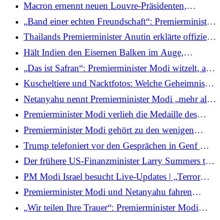
begeistert“ und sagt, es gebe keine endgültige
Macron ernennt neuen Louvre-Präsidenten,
Entscheidung über einen Militärschlag
nachdem Laurence des Cars wegen spektakulärem
„Band einer echten Freundschaft“: Premierminister
Raubüberfall zurückgetreten ist
Modi und Netanyahu halten „ausgezeichnetes
Thailands Premierminister Anutin erklärte offiziell
Treffen“ vor Knesset-Rede ab
den Wahlsieger
Hält Indien den Eisernen Balken im Auge,
während Modi Israel besucht?
„Das ist Safran“: Premierminister Modi witzelt, als
der israelische Premierminister die passende Farbe
Kuscheltiere und Nacktfotos: Welche Geheimnisse
von Sara Netanyahus Outfit, seinem Einstecktuch,
verbarg Epsteins Pariser Haus?
Netanyahu nennt Premierminister Modi „mehr als
hervorhebt
einen Freund, einen Bruder“ und begrüßt in seiner
Premierminister Modi verlieh die Medaille des
Ansprache in der Knesset die wachsenden
Sprechers der Knesset und sagte, die Ehre spiegele
Premierminister Modi gehört zu den wenigen
Beziehungen zwischen Indien und Israel
die „dauerhafte Freundschaft“ zwischen Indien und
globalen Führungspersönlichkeiten, die sowohl
Trump telefoniert vor den Gesprächen in Genf mit
Israel wider
von Israel als auch von Palästina geehrt wurden
dem ukrainischen Politiker Selenskyj
Der frühere US-Finanzminister Larry Summers tritt
wegen Epstein-Beziehungen von Harvard-Posten
PM Modi Israel besucht Live-Updates | „Terror
zurück
überall bedroht den Frieden überall“: Modi fordert
Premierminister Modi und Netanyahu fahren
koordinierte globale Maßnahmen in der Knesset
gemeinsam im Auto zur Technologieausstellung
„Wir teilen Ihre Trauer“: Premierminister Modi
und unterstreichen damit ihre enge Verbindung
verurteilt Hamas-Angriff und sagt, Indien stehe „in