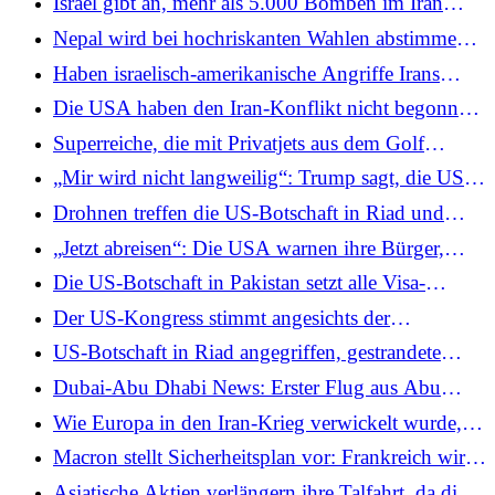
Israel gibt an, mehr als 5.000 Bomben im Iran
Kriegsschiff gesunken ist
abgeworfen zu haben, und veröffentlicht
Nepal wird bei hochriskanten Wahlen abstimmen,
Aufnahmen vom Angriff in Teheran
nachdem tödliche Proteste der Generation Z die
Haben israelisch-amerikanische Angriffe Irans
Regierung gestürzt haben
Atomanlagen beschädigt? IAEA-Chef sagt...
Die USA haben den Iran-Konflikt nicht begonnen,
sie werden ihn unter Trump beenden, sagt Hegseth
Superreiche, die mit Privatjets aus dem Golf
fliehen, zahlen bis zu 350.000 US-Dollar, während
„Mir wird nicht langweilig“: Trump sagt, die USA
iranische Angriffe wichtige Städte treffen
könnten den Iran-Krieg länger als vier bis fünf
Drohnen treffen die US-Botschaft in Riad und
Wochen aufrechterhalten, behauptet, die Truppen
lösen Feuer aus, während die regionalen
„Jetzt abreisen“: Die USA warnen ihre Bürger,
seien früher als geplant
Spannungen eskalieren
über ein Dutzend westasiatische Länder zu
Die US-Botschaft in Pakistan setzt alle Visa-
verlassen, da die Spannungen zunehmen
Termine aus, da die Spannungen in Westasien
Der US-Kongress stimmt angesichts der
eskalieren
Spannungen in Westasien über Trumps
US-Botschaft in Riad angegriffen, gestrandete
Kriegsbefugnisse ab
Inder kehren aus den Vereinigten Arabischen
Dubai-Abu Dhabi News: Erster Flug aus Abu
Emiraten zurück … Das späteste, da der Iran-Krieg
Dhabi landet in Bengaluru, da der Flugverkehr
Wie Europa in den Iran-Krieg verwickelt wurde,
in Tag 4 beginnt
wieder aufgenommen wird
als seine Militärstützpunkte angegriffen wurden
Macron stellt Sicherheitsplan vor: Frankreich wird
sein Atomarsenal ausbauen und atomar bewaffnete
Asiatische Aktien verlängern ihre Talfahrt, da die