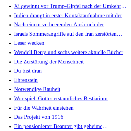
Tag“ wegen umstrittener Inseln
Xi gewinnt vor Trump-Gipfel nach der Umkehr
der US-Zölle die Oberhand
Indien drängt in erster Kontaktaufnahme mit der
neuen Regierung von Dhaka auf einen
Nach einem verheerenden Ausbruch der
menschenzentrierten Neustart
Vogelgrippe erholen sich Schottlands Seevögel
Israels Sommerangriffe auf den Iran zerstörten
langsam – und das gilt auch für die
mehrere F-14 Tomcats
Leser wecken
Wissenschaftler, die ihren Niedergang beobachtet
haben
Wendell Berry und sechs weitere aktuelle Bücher
Die Zerstörung der Menschheit
Du bist dran
Ehrenstein
Notwendige Rauheit
Wortspiel: Gottes erstaunliches Bestiarium
Für die Wahrheit einstehen
Das Projekt von 1916
Ein pensionierter Beamter gibt geheime