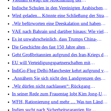
eines Iran-Krieges globale Investoren verunsichert
Treibstoffeinfuhrzölle, da die Blockade der Straße
Indische Schulen in den Vereinigten Arabischen
von Hormus die Ölversorgung unterbricht
Emiraten kündigen aufgrund regionaler
Wird geladen... Könnte eine Schließung der Straße
Spannungen vorzeitige Schulferien an
von Hormus Indiens Internet verlangsamen?
„Wir befürworten eine Deeskalation und haben
67.000 Indern bei der Rückkehr geholfen“:
VAE nach Bahrain und darüber hinaus: Wie viel
Jaishankar über die Annäherung an den Iran-Krieg
Schaden hat der Iran den reichen westasiatischen
Es ist unwahrscheinlich, dass Trumps China-
Nachbarn zugefügt?
Besuch einen Durchbruch bringen wird, der Fokus
Die Geschichte des fast 150 Jahre alten
dürfte auf der Stabilität der Beziehungen liegen
schottischen Hauptbahnhofs Glasgow, der jetzt
Geht Großbritannien aufgrund des Iran-Kriegs der
durch einen Brand zerstört wurde
Treibstoff aus? Zwei Tage lang wird Gas gelagert,
EU will Verteidigungspartnerschaften mit
während der Konflikt eskaliert
Australien, Island und Ghana unterzeichnen, sagt
IndiGo-Flug Delhi-Manchester kehrt aufgrund von
Kallas
Luftraumbeschränkungen in Westasien nach sieben
„Annähern Sie sich nicht den Landgrenzen des
Stunden zurück
Iran …“: Indische Botschaft gibt neue Warnung an
„Wir dürfen nicht nachlassen“: Rückgang
Staatsangehörige heraus
chinesischer Luftangriffe alarmiert Taiwan
In seiner Rede zum Frauentag lobt Kim Jong-Un
Nordkoreas „körperlich schwache“ Frauen
WFH, Rationierung und mehr … Was tun Länder,
um die Folgen des Ölpreisanstiegs zu begrenzen?
Indien sucht nach Sicherheitsgarantien für