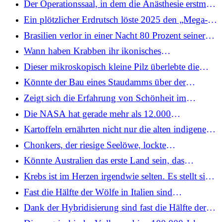
Der Operationssaal, in dem die Anästhesie erstmals
Neunauge“ bezeichnet wurde, veranlasste
demonstriert wurde, ist heute ein Wahrzeichen.
Ein plötzlicher Erdrutsch löste 2025 den „Mega-
Paläontologen dazu, die Art und Weise zu
Aber für die Männer, die Anspruch auf
Tsunami“ in Alaska aus. Jetzt haben
überdenken, wie Wirbeltiere vom Wasser an Land
Brasilien verlor in einer Nacht 80 Prozent seiner
Anerkennung erhoben, gab es viel Elend
Wissenschaftler Warnzeichen identifiziert, um
gelangten
Nationalmuseumssammlung. So kämpft es um den
Wann haben Krabben ihr ikonisches
ähnliche Ereignisse vorherzusagen
Wiederaufbau
Seitwärtsschiff entwickelt? Wissenschaftler führten
Dieser mikroskopisch kleine Pilz überlebte die
es auf einen gemeinsamen Vorfahren zurück, der
Sterilisationsprotokolle der NASA – und ist
Könnte der Bau eines Staudamms über der
vor 200 Millionen Jahren lebte
möglicherweise robust genug, um den Mars zu
Beringstraße den Planeten vor einigen
Zeigt sich die Erfahrung von Schönheit im
kontaminieren
Auswirkungen des Klimawandels bewahren?
Gehirn? Mit Elektroden und einer
Die NASA hat gerade mehr als 12.000
Museumssammlung von Artefakten wollen diese
atemberaubende Fotos von der Artemis-2-Mission
Kartoffeln ernährten nicht nur die alten indigenen
Neurowissenschaftler es herausfinden
hochgeladen. Hier sind einige unserer Favoriten
Gemeinschaften in den Anden – die leckeren
Chonkers, der riesige Seelöwe, lockte
Knollen veränderten auch die DNA der Menschen
Menschenmassen zum berühmten Pier 39 in San
Könnte Australien das erste Land sein, das
Francisco. Dann stahl ein neuer, klobiger
Gebärmutterhalskrebs eliminiert? Es ist auf gutem
Krebs ist im Herzen irgendwie selten. Es stellt sich
Showstopper seine Identität
Weg, aber die HPV-Impf- und Screening-Raten
heraus, dass der rhythmische Rhythmus des
Fast die Hälfte der Wölfe in Italien sind
sinken
Organs die Krankheit in Schach halten könnte, wie
mittlerweile zum Teil Hunde. Ist das ein Problem?
Dank der Hybridisierung sind fast die Hälfte der
eine Mausstudie zeigt
italienischen Wölfe teilweise Hunde. Ist das eine