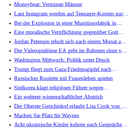
Informationen in eine Dating-App ein und landet
Moneybeat: Vermisste Männer
im Gefängnis
Laut Instagram werden auf Teenager-Konten nur
PG-13-Inhalte angezeigt
Bei der Explosion in einer Munitionsfabrik in
Tennessee sind einige vermisst und tot
Eine moralische Verpflichtung gegenüber Gott
oder dem Menschen?
Jordan Peterson erholt sich nach einem Monat auf
der Intensivstation
Der Videospielriese EA geht im Rahmen einer von
Saudi-Arabien unterstützten Übernahme im Wert
Washington Mittwoch: Politik unter Druck
von 55 Milliarden US-Dollar privat
Trump fliegt zum Gaza-Friedensgipfel nach
Ägypten
Russisches Roulette mit Frauenleben spielen
Südkorea klagt religiösen Führer wegen
Bestechung und Unterschlagung an
Ein weiterer wissenschaftlicher Abstrich
Der Oberste Gerichtshof erlaubt Lisa Cook von der
Fed, ihren Job vorerst zu behalten
Machen Sie Platz für Waymo
Acht ukrainische Kinder kehren nach Gesprächen
der First Lady mit Putin zurück