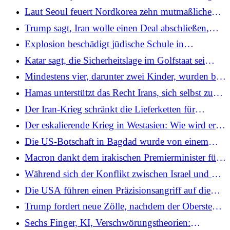
zunehmen
der ölkritischen Insel Kharg für den Krieg in
Laut Seoul feuert Nordkorea zehn mutmaßliche
Westasien bedeutet
ballistische Raketen auf das Japanische Meer ab
Trump sagt, Iran wolle einen Deal abschließen,
„aber nicht die Art“, die er „akzeptieren“ würde
Explosion beschädigt jüdische Schule in
Amsterdam bei „vorsätzlichem Angriff“ auf
Katar sagt, die Sicherheitslage im Golfstaat sei
Gemeinde
angesichts iranischer Angriffe „stabil“.
Mindestens vier, darunter zwei Kinder, wurden bei
dem afghanischen Drohnenangriff auf Pakistan
Hamas unterstützt das Recht Irans, sich selbst zu
verletzt
verteidigen, und fordert ihn auf, seine Nachbarn zu
Der Iran-Krieg schränkt die Lieferketten für
schonen
Schwefel ein, die für die Industrie von
Der eskalierende Krieg in Westasien: Wie wird er
entscheidender Bedeutung sind
enden? Ein Experte erklärt...
Die US-Botschaft in Bagdad wurde von einem
Raketenangriff getroffen, während die
Macron dankt dem irakischen Premierminister für
Spannungen in Westasien eskalierten
„Maßnahmen“ zum Schutz der französischen
Während sich der Konflikt zwischen Israel und der
Streitkräfte nach dem Tod eines Soldaten in
Hisbollah verschärft, werden die Städte im
Die USA führen einen Präzisionsangriff auf die
Kurdistan
Libanon geleert und Familien zerstört
Insel Kharg durch und treffen dabei über 90
Trump fordert neue Zölle, nachdem der Oberste
iranische Militärziele: CENTCOM
Gerichtshof den Einnahmenplan in Höhe von 1,6
Sechs Finger, KI, Verschwörungstheorien:
Billionen US-Dollar gestrichen hat