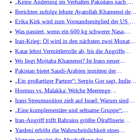
„Keine Änderung im Verhalten Pakistans nach Op
Sindoor“: Armeechef weist auf Munirs
Berichten zufolge lehnte Ayatollah Khamenei den
Beförderung hin
Aufstieg seines Sohnes Mojtaba zum Obersten
Erika Kirk wird zum Vorstandsmitglied der US Air
Führer Irans ab
Force Academy ernannt und tritt die Nachfolge
Was passiert, wenn ein 600 kg schwerer Nasa-
ihres Mannes an
Satellit auf die Erde stürzt?
Iran-Krieg: Öl wird in den nächsten zwei Monaten
über 95 US-Dollar bleiben, sagt die Trump-
Katar lehnt Vermittlerrolle ab, bis die Angriffe
Regierung
aufhören, und sagt: „Regionale Nachbarn sind
Wo liegt Mojtaba Khamenei? Ist Irans neuer
nicht die Feinde Irans“
oberster Führer verletzt oder versteckt er sich?
Pakistan bietet Saudi-Arabien inmitten der
Angriffe des Iran „Hilfe“ an
„Ein großartiger Partner“: Sergio Gor sagt, Indiens
russischer Ölkauf trage dazu bei, die Preise stabil
Hormus vs. Malakka: Welche Meerenge
zu halten
kontrolliert die Energie und den Handel der Welt?
Irans Streumunition zielt auf Israel: Warum sind
diese Waffen so gefährlich?
„Eine komplementäre und seltsame Gruppe“:
Experten überlegen, wie die Brics-Staaten mit der
Iran-Angriff trifft Bahrains größte Ölraffinerie
turbulenten Weltordnung zurechtkommen sollen
Bapco, dichter Rauch über dem Gelände zu sehen |
Yardeni erhöht die Wahrscheinlichkeit eines
Betrachten
Marktzusammenbruchs auf 35 %, da die Gefahr
Vietnam erwägt die Abschaffung der