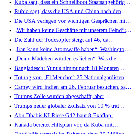
Kuba sagt, dass ein Schnellboot Staatsangehörige
diesem Moment und darüber hinaus“ an der Seite
mit Waffen und Sprengstoff auf einer
Rubio sagt, dass die USA und China nach den
Israels
„terroristischen“ Infiltrationsmission beförderte
volatilen Beziehungen im Vorfeld von Trumps
Die USA verlegen vor wichtigen Gesprächen mit
Reise nach Peking „strategisch stabil“ seien
dem Iran sechs weitere F-22-Stealth-
„Wir haben keine Geschäfte mit unserem Feind“:
Kampfflugzeuge nach Westasien
Nordkoreas Kim lehnt Olivenzweig aus Seoul ab
Die Zahl der Todesopfer steigt auf 46, da
sintflutartige Regenfälle und Sturzfluten im Süden
„Iran kann keine Atomwaffe haben“: Washington
Brasiliens verheerende Schäden anrichten
sagt, Teheran versuche, das Atomprogramm
„Deine Mädchen würden es lieben“: Was die
wieder aufzubauen
Epstein-Akten über Deepak Chopra verraten
Bangladesch: Yunus nimmt nach 18 Monaten
seine NGO-Arbeit wieder auf und wird seinen
Tötung von „El Mencho“: 25 Nationalgardisten
Regierungssitz voraussichtlich bis zum
sterben bei Racheangriffen des Kartells, Mexiko
Carney wird Indien am 26. Februar besuchen, sagt
Monatsende verlassen
schickt weitere Soldaten
Kanadas PMO
Trumps Zölle wurden abgeschafft, aber
amerikanische Importeure müssen möglicherweise
Trumps neuer globaler Zollsatz von 10 % tritt
jahrelang auf Rückerstattungen warten
inmitten der Verwirrung um das Urteil des US-
Abu Dhabis KI-Riese G42 baut 8-Exaflop-
Gerichts in Kraft – gültig für 150 Tage
Supercomputer für Indien
Kanada bereitet Hilfsplan vor, da Kuba mit
zunehmender Treibstoffknappheit konfrontiert ist