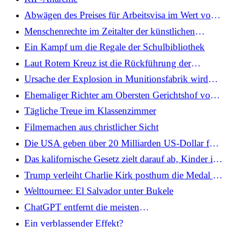
Abwägen des Preises für Arbeitsvisa im Wert von
100.000 US-Dollar
Menschenrechte im Zeitalter der künstlichen
Intelligenz
Ein Kampf um die Regale der Schulbibliothek
Laut Rotem Kreuz ist die Rückführung der
sterblichen Überreste von Geiseln zeitaufwändig
Ursache der Explosion in Munitionsfabrik wird
noch untersucht; Opfer identifiziert
Ehemaliger Richter am Obersten Gerichtshof von
Utah zum Präsidenten der Heiligen der Letzten
Tägliche Treue im Klassenzimmer
Tage ernannt
Filmemachen aus christlicher Sicht
Die USA geben über 20 Milliarden US-Dollar für
Pesos aus, um die argentinische Wirtschaft zu
Das kalifornische Gesetz zielt darauf ab, Kinder im
stabilisieren
Internet vor KI zu schützen
Trump verleiht Charlie Kirk posthum die Medal of
Freedom
Welttournee: El Salvador unter Bukele
ChatGPT entfernt die meisten
Inhaltsbeschränkungen für Erwachsene
Ein verblassender Effekt?