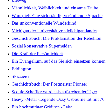
Zielweg
Männlichkeit, Weiblichkeit und einsame Taube
Wortspiel: Eine sich ständig verändernde Sprache
Das unkonventionelle Wunderkind
Michigan der Universität von Michigan landet
Multimillionen-Dollar-Geldstraf
Geschichtsbuch: Die Proklamation der Rebellion
Sozial konservative Superhelden
Die Kraft der Persönlichkeit
Ein Evangelium, auf das Sie sich einsetzen können
Eddington
Skizzieren
Geschichtsbuch: Der Postmeister Pioneer
Scottie Scheffler wurde als aufstrebender Tiger
Woods angepriesen, nachdem er British Open
Heavy -Metal -Legende Ozzy Osbourne tot mit 76
dominiert hat
Ein hochmütiger Gridiron -Geist