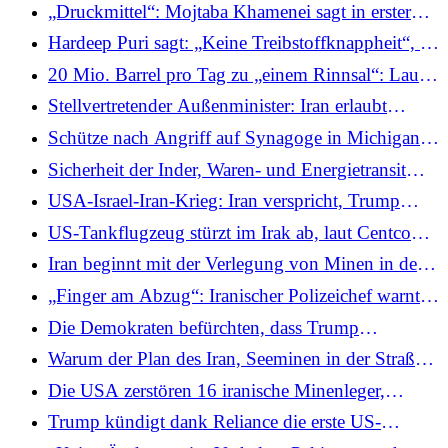
bei Zwischenfällen auf See im Iran-Krieg:
„Druckmittel“: Mojtaba Khamenei sagt in erster
Regierung
Erklärung, dass die Straße von Hormus
Hardeep Puri sagt: „Keine Treibstoffknappheit“, 70
geschlossen bleiben wird
% der Rohölimporte verlagerten sich von Hormuz
20 Mio. Barrel pro Tag zu „einem Rinnsal“: Laut
weg
IEA erstickt Hormuz die größte
Stellvertretender Außenminister: Iran erlaubt
Ölversorgungsunterbrechung in der Geschichte
einigen Ländern, die Straße von Hormus zu
Schütze nach Angriff auf Synagoge in Michigan
nutzen, ohne Minen zu legen
getötet
Sicherheit der Inder, Waren- und Energietransit
haben oberste Priorität: Premierminister Modi teilt
USA-Israel-Iran-Krieg: Iran verspricht, Trump
dies dem iranischen Präsidenten im Gespräch mit
wegen „schwerwiegender Fehleinschätzung“ zu
US-Tankflugzeug stürzt im Irak ab, laut Centcom
entschuldigen
wurde das Flugzeug weder durch feindliches noch
Iran beginnt mit der Verlegung von Minen in der
durch freundliches Feuer abgeschossen
Straße von Hormus, was das Risiko für globale
„Finger am Abzug“: Iranischer Polizeichef warnt
Ölströme erhöht: Bericht
vor Protesten gegen die Regierung
Die Demokraten befürchten, dass Trump
Bodentruppen im Iran stationieren könnte
Warum der Plan des Iran, Seeminen in der Straße
von Hormus zu legen, katastrophal sein könnte
Die USA zerstören 16 iranische Minenleger,
nachdem Hegseth vor einem „intensiven“
Trump kündigt dank Reliance die erste US-
Bombentag gewarnt hatte
Ölraffinerie seit 50 Jahren an