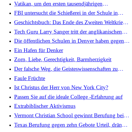
Vatikan, um den ersten tausendjährigen
katholischen Heiligen anzuerkennen
FBI untersucht die Schießerei in der Schule in
Minneapolis als Hassverbrechen gegen Katholiken
Geschichtsbuch: Das Ende des Zweiten Weltkriegs
II.
Tech Guru Larry Sanger tritt der anglikanischen
Kirche in Nordamerika bei
Die öffentlichen Schulen in Denver haben gegen
Titel IX mit Dual-Sex-Badezimmern verstoßen,
Ein Hafen für Denker
sagt Trump Administration
Zorn, Liebe, Gerechtigkeit, Barmherzigkeit
Der falsche Weg, die Geisteswissenschaften zu
reformieren
Faule Früchte
Ist Christus der Herr von New York City?
Passen Sie auf die ideale College -Erfahrung auf
Extrabiblischer Aktivismus
Vermont Christian School gewinnt Berufung beim
Kampf gegen das Sportverbot
Texas Berufung gegen zehn Gebote Urteil, drängt
auf das Gebet in der Schule