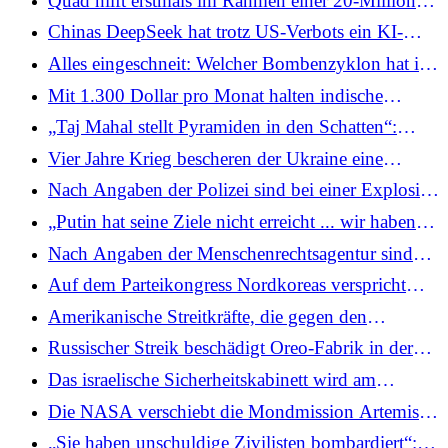
Quad hilft erstmals im Rahmen einer 20-Millionen-
Dollar-Initiative bei der Modernisierung des
Chinas DeepSeek hat trotz US-Verbots ein KI-
Telekommunikationsnetzes in Palau
Modell auf Nvidias Blackwell-Chip trainiert:
Alles eingeschneit: Welcher Bombenzyklon hat in
Bericht
den USA zum stärksten Sturm seit einem Jahrzehnt
Mit 1.300 Dollar pro Monat halten indische
geführt?
Arbeiter die russische Wirtschaft während des
„Taj Mahal stellt Pyramiden in den Schatten“:
Krieges am Leben; Die Ukraine will diesem
Geschwärzte E-Mail von Epstein-Mitarbeiterin
Vier Jahre Krieg bescheren der Ukraine eine
Beispiel folgen
Ghislaine Maxwell nach Indien-Besuch
„Babykrise“: Sie steht vor einer „katastrophalen“
Nach Angaben der Polizei sind bei einer Explosion
demografischen Herausforderung
vor dem Moskauer Bahnhof zwei Menschen ums
„Putin hat seine Ziele nicht erreicht ... wir haben
Leben gekommen
unsere Unabhängigkeit verteidigt“: Selenskyj zum
Nach Angaben der Menschenrechtsagentur sind
4. Jahrestag des Ukraine-Krieges
ukrainische Frauen, die vor dem Krieg fliehen, in
Auf dem Parteikongress Nordkoreas verspricht
der gesamten EU einem hohen Maß an Gewalt
Kim wirtschaftliche Impulse und wirbt für eine
Amerikanische Streitkräfte, die gegen den
ausgesetzt
mächtige Schwester
Islamischen Staat gekämpft haben, konnten den
Russischer Streik beschädigt Oreo-Fabrik in der
Rückzug aus Syrien innerhalb eines Monats
Ukraine und zielt „auf amerikanische
Das israelische Sicherheitskabinett wird am
abschließen: Bericht
Unternehmen“, sagt Außenminister
Sonntag zusammenkommen und voraussichtlich
Die NASA verschiebt die Mondmission Artemis II
die drohenden Spannungen zwischen dem Iran
und streicht das Startfenster für März wegen
„Sie haben unschuldige Zivilisten bombardiert“:
und den USA diskutieren