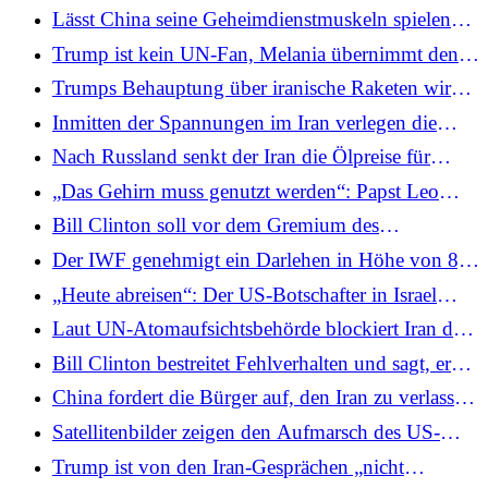
der Intifada“-Graffiti unkenntlich gemacht, Polizei
Lässt China seine Geheimdienstmuskeln spielen?
verhaftet Verdächtigen
Die Verfolgung von US-Militärbewegungen in der
Trump ist kein UN-Fan, Melania übernimmt den
Nähe des Iran durch ein privates Unternehmen
Vorsitz im Sicherheitsrat – eine weltweite Premiere
Trumps Behauptung über iranische Raketen wird
erregt scharfe Kritik
für die Ehefrau eines Weltführers
vom amerikanischen Geheimdienst nicht
Inmitten der Spannungen im Iran verlegen die
unterstützt: Quellen
USA den Flugzeugträger Gerald R. Ford von
Nach Russland senkt der Iran die Ölpreise für
Griechenland nach Israel
China, da eine US-Bedrohung droht
„Das Gehirn muss genutzt werden“: Papst Leo
warnt Priester vor dem Einsatz von KI beim
Bill Clinton soll vor dem Gremium des
Verfassen von Predigten
Repräsentantenhauses über Epstein-Beziehungen
Der IWF genehmigt ein Darlehen in Höhe von 8,1
aussagen
Milliarden US-Dollar an die Ukraine, 1,5
„Heute abreisen“: Der US-Botschafter in Israel
Milliarden US-Dollar sollen angesichts des EU-
sendet eine dringende Nachricht an das
Laut UN-Atomaufsichtsbehörde blockiert Iran den
Hilfsstreits sofort freigegeben werden
Missionspersonal, da ein möglicher Angriff auf
Zugang zu bombardierten Atomstandorten
Bill Clinton bestreitet Fehlverhalten und sagt, er
den Iran bevorsteht
habe nichts von den Verbrechen Jeffrey Epsteins
China fordert die Bürger auf, den Iran zu verlassen,
gewusst
und erhöht angesichts der zunehmenden
Satellitenbilder zeigen den Aufmarsch des US-
Spannungen die Wachsamkeit in Israel
Militärs auf dem saudischen Luftwaffenstützpunkt
Trump ist von den Iran-Gesprächen „nicht
inmitten der Spannungen im Iran