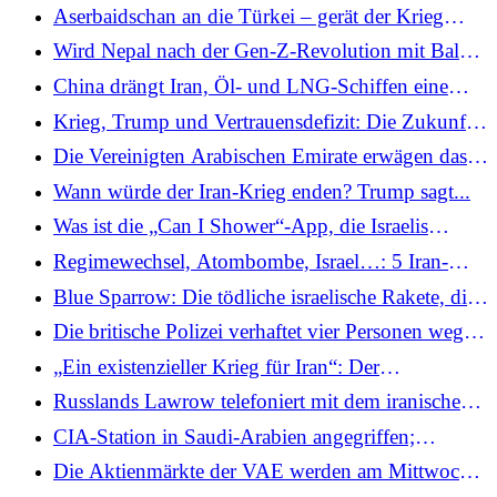
von KI-Chips, die ausländische Firmen
Aserbaidschan an die Türkei – gerät der Krieg
Verteidigungsminister
möglicherweise dazu verpflichten könnten, im
zwischen den USA und Israel mit dem Iran außer
Wird Nepal nach der Gen-Z-Revolution mit Balen
Inland zu investieren
Kontrolle von Trump?
Shah einen Rapper-Premierminister bekommen?
China drängt Iran, Öl- und LNG-Schiffen eine
sichere Durchfahrt durch die Straße von Hormus
Krieg, Trump und Vertrauensdefizit: Die Zukunft
zu ermöglichen
der Nato wird beim Raisina Dialogue 2026
Die Vereinigten Arabischen Emirate erwägen das
debattiert
Einfrieren iranischer Vermögenswerte angesichts
Wann würde der Iran-Krieg enden? Trump sagt...
des eskalierenden Konflikts zwischen den USA
Was ist die „Can I Shower“-App, die Israelis
und Israel mit Teheran: Bericht
inmitten iranischer Raketenangriffe nutzen?
Regimewechsel, Atombombe, Israel…: 5 Iran-
Kriegs-Flip-Flops der Trump-Regierung
Blue Sparrow: Die tödliche israelische Rakete, die
Irans Khamenei tötete
Die britische Polizei verhaftet vier Personen wegen
des Verdachts der Spionage für den Iran
„Ein existenzieller Krieg für Iran“: Der
stellvertretende iranische Außenminister sagt,
Russlands Lawrow telefoniert mit dem iranischen
Teheran habe die Straße von Hormus noch nicht
Außenminister Araghchi, während die
CIA-Station in Saudi-Arabien angegriffen;
„geschlossen“.
Spannungen in Westasien zunehmen
Mojtaba zum obersten iranischen Führer gewählt
Die Aktienmärkte der VAE werden am Mittwoch
… Aktuelle Nachrichten zum fünften Tag des Iran-
nach zweitägiger Schließung den Handel wieder