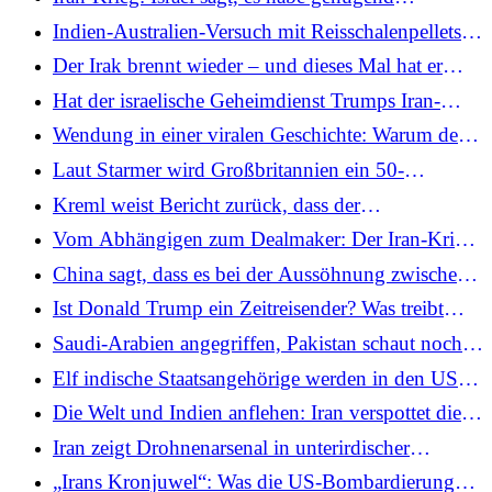
und der EU Brüssel besucht
Abfangjäger – aber wie lange?
Indien-Australien-Versuch mit Reisschalenpellets
bringt emissionsarmen Stahl näher
Der Irak brennt wieder – und dieses Mal hat er
keinen Krieg begonnen
Hat der israelische Geheimdienst Trumps Iran-
Angriffe vorbereitet?
Wendung in einer viralen Geschichte: Warum der
Ankläger im Gedenktanzvideo eines Inders in den
Laut Starmer wird Großbritannien ein 50-
USA Kritik erleiden muss
Millionen-Pfund-Energiehilfepaket auflegen, um
Kreml weist Bericht zurück, dass der
die Folgen des Iran-Krieges abzumildern
Friedensprozess in der Ukraine ins Stocken gerät,
Vom Abhängigen zum Dealmaker: Der Iran-Krieg
da sich die Aufmerksamkeit auf den Iran verlagert
verschafft der Ukraine einen unerwarteten globalen
China sagt, dass es bei der Aussöhnung zwischen
Einfluss
Afghanistan und Pakistan vermittelt, da die
Ist Donald Trump ein Zeitreisender? Was treibt
Spannungen an der Grenze anhalten
diese virale Theorie an?
Saudi-Arabien angegriffen, Pakistan schaut noch
zu: Was ist mit dem Sicherheitspakt passiert?
Elf indische Staatsangehörige werden in den USA
wegen Visabetrugs angeklagt
Die Welt und Indien anflehen: Iran verspottet die
USA, weil sie inmitten der Westasienkrise die
Iran zeigt Drohnenarsenal in unterirdischer
Sanktionen gegen russisches Öl gelockert haben
Raketenstadt, während die Spannungen in Hormus
„Irans Kronjuwel“: Was die US-Bombardierung