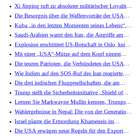
nächste Regierung in Nepal bilden
Einsatz von F-16-Jets in Nordzypern
Xi Jinping ruft zu absoluter militärischer Loyalität
auf, während China seine Anti-Korruptions-
Die Besorgnis über die Waffenvorräte der USA
Säuberungsmaßnahmen ausweitet
nimmt zu, da der Iran-Krieg die
Kuba „in den letzten Momenten seines Lebens“,
Raketenabwehrsysteme belastet
sagt Trump und prognostiziert „große
Saudi-Arabien warnt den Iran, die Angriffe am
Veränderungen“ für das kommunistisch regierte
Golf einzustellen oder mit Vergeltungsmaßnahmen
Explosion erschüttert US-Botschaft in Oslo, keine
Land
zu rechnen, und unterstützt eine diplomatische
Verletzten gemeldet: Polizei
Mit einer „USA“-Mütze auf dem Kopf nimmt
Lösung, sagen Quellen
Trump an der Rückkehr der ersten im Iran-Krieg
Die teuren Patrioten, die Verbündeten der USA
gefallenen US-Truppen teil
und des Golfs stützen sich auf die Expertise der
Wie Indien auf den SOS-Ruf des Iran reagierte,
Ukraine bei der Abwehr iranischer Drohnen
nachdem die USA das Kriegsschiff Iris Dena
Die drei indischen Fluggesellschaften, die am
torpediert hatten
stärksten vom kriegszerrütteten Nahen Osten
Trump stellt die Sicherheitsinitiative „Shield of
betroffen sind
Americas“ für den Westen vor und ernennt Kristi
Lernen Sie Markwayne Mullin kennen, Trumps
Noem zur Sondergesandten
„Maga-Krieger“, der nächster Chef des
Wahlergebnisse in Nepal: Die von der Generation
Heimatschutzministeriums werden will
Z unterstützte Partei RSP übernimmt früh die
Israel plante die Ermordung Khameneis im
Führung, während Oli ein Comeback anstrebt
November 2025 in einem sehr engen Forum ohne
Die USA erwägen neue Regeln für den Export
Beteiligung von Trump, sagt