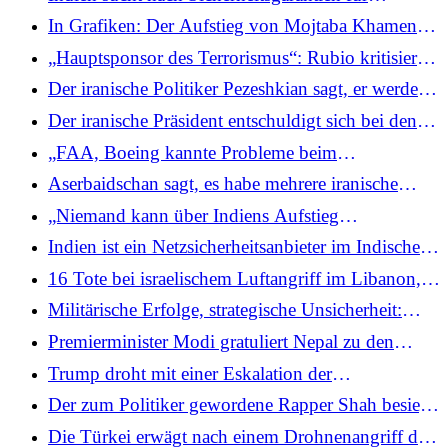
dringende Treibstofflieferungen, da der Krieg in
In Grafiken: Der Aufstieg von Mojtaba Khamenei,
Westasien die Ölpreise in die Höhe schnellen lässt
Irans neuem Obersten Führer
„Hauptsponsor des Terrorismus“: Rubio kritisiert
Iran und sagt, US-Mission gegen klerikales
Der iranische Politiker Pezeshkian sagt, er werde
Regime werde die Welt „sicherer“ machen
sich den USA und Israel nicht ergeben, während
Der iranische Präsident entschuldigt sich bei den
der Konflikt in Westasien eskaliere
westasiatischen Nachbarn und sagt, er werde nicht
„FAA, Boeing kannte Probleme beim
zuschlagen, es sei denn, er werde angegriffen
Treibstoffwechsel“: Anwalt, der AI171-
Aserbaidschan sagt, es habe mehrere iranische
Absturzopfer vertritt, hinterfragt Narrativ von
Angriffspläne für eine große Pipeline vereitelt
„Niemand kann über Indiens Aufstieg
Pilotenfehlern
entscheiden“: Jaishankar widerlegt die Bemerkung
Indien ist ein Netzsicherheitsanbieter im Indischen
eines US-Beamten „China macht Fehler“.
Ozean, aber wir müssen die Realitäten vor Ort
16 Tote bei israelischem Luftangriff im Libanon,
berücksichtigen, sagt Jaishankar
während sich der Konflikt mit der Hisbollah
Militärische Erfolge, strategische Unsicherheit:
verschärft
Trumps Iran-Krieg steht vor einem schwierigen
Premierminister Modi gratuliert Nepal zu den
Ende
erfolgreichen Wahlen, während die Partei von
Trump droht mit einer Eskalation der
Balendra Shah auf einen Erdrutschsieg zusteuert
Bombenanschläge, da der Iran verspricht, „niemals
Der zum Politiker gewordene Rapper Shah besiegt
aufzugeben“
den viermaligen Premierminister Oli, RSP wird die
Die Türkei erwägt nach einem Drohnenangriff den