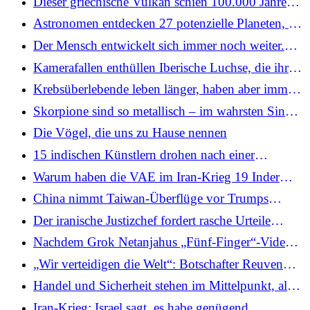
Dieser griechische Vulkan schien 100.000 Jahre
Bedrohung für die Art?
lang ruhig zu sein. Dann brach es erneut aus.
Astronomen entdecken 27 potenzielle Planeten, die
Sollten Wissenschaftler einen zweiten Blick auf
jeweils zwei Sterne umkreisen, genau wie das
Der Mensch entwickelt sich immer noch weiter.
„erloschene“ Vulkane werfen?
fiktive Tatooine in „Star Wars“
Laut einer Studie hat die natürliche Selektion Gene
Kamerafallen enthüllen Iberische Luchse, die ihre
begünstigt, die mit rotem Haar und weniger
Beute durchnässen – eine erste Entdeckung
Krebsüberlebende leben länger, haben aber immer
männlichem Haarausfall in Verbindung stehen
überhaupt unter Fleischfressern
noch komplexe Bedürfnisse. Aus diesem Grund
Skorpione sind so metallisch – im wahrsten Sinne
wünschen sich Ärzte und Anwälte Pflegepläne für
des Wortes. Neue Bilder zeigen Muster, wie ihre
Die Vögel, die uns zu Hause nennen
die Zeit nach der Behandlung
Waffen mit Eisen, Zink und Mangan verstärkt sind
15 indischen Künstlern drohen nach einer
Kulturveranstaltung in Neuseeland Strafen wegen
Warum haben die VAE im Iran-Krieg 19 Inder
Visumsüberschreitung: Bericht
festgenommen?
China nimmt Taiwan-Überflüge vor Trumps
Peking-Besuch wieder auf – ist das eine Warnung
Der iranische Justizchef fordert rasche Urteile
oder eine Aufwärmübung?
gegen Personen, die mit Israel und den USA in
Nachdem Grok Netanjahus „Fünf-Finger“-Video
Verbindung stehen
als „Deepfake“ bezeichnet hat, veröffentlicht ein
„Wir verteidigen die Welt“: Botschafter Reuven
Café in Jerusalem Fotos des israelischen
Azar zum israelisch-amerikanischen Krieg gegen
Handel und Sicherheit stehen im Mittelpunkt, als
Premierministers beim Kaffeetrinken
den Iran
Jaishankar nach dem Abkommen zwischen Indien
Iran-Krieg: Israel sagt, es habe genügend