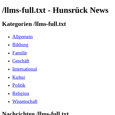
/llms-full.txt - Hunsrück News
Kategorien /llms-full.txt
Allgemein
Bildung
Familie
Geschäft
International
Kultur
Politik
Religion
Wissenschaft
Nachrichten /llms-full.txt