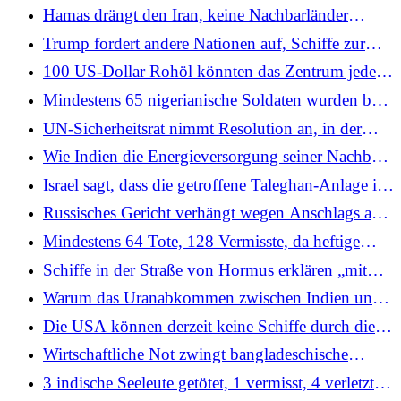
Netanyahus virales Video heizt Online-Debatte an
Hamas drängt den Iran, keine Nachbarländer
anzugreifen, bekräftigt jedoch sein Recht auf
Trump fordert andere Nationen auf, Schiffe zur
Vergeltung
Sicherung der Straße von Hormus einzusetzen
100 US-Dollar Rohöl könnten das Zentrum jeden
Monat 30.000 Crore kosten, da die Nahostkrise
Mindestens 65 nigerianische Soldaten wurden bei
Indiens Finanzen bedroht: Bericht
dschihadistischen Angriffen im Nordosten des
UN-Sicherheitsrat nimmt Resolution an, in der
Landes getötet
Irans Angriffe auf Golfstaaten verurteilt werden;
Wie Indien die Energieversorgung seiner Nachbarn
Indien unter 135 Unterstützern
inmitten des Iran-Krieges überprüft
Israel sagt, dass die getroffene Taleghan-Anlage in
Teheran mit dem iranischen Atomprogramm in
Russisches Gericht verhängt wegen Anschlags auf
Zusammenhang steht
ein Moskauer Konzert im Jahr 2024 eine
Mindestens 64 Tote, 128 Vermisste, da heftige
lebenslange Haftstrafe von 15 Jahren
Regenfälle im Süden Äthiopiens Erdrutsche
Schiffe in der Straße von Hormus erklären „mit
auslösen
China verbunden“-Status, um Angriffen im Iran-
Warum das Uranabkommen zwischen Indien und
Krieg zu entgehen
Kanada Pakistan beunruhigt – und was die MEA
Die USA können derzeit keine Schiffe durch die
sagte
Straße von Hormus eskortieren, „ziemlich
Wirtschaftliche Not zwingt bangladeschische
wahrscheinlich“ bis zum Monatsende, sagt
Arbeiter trotz regionaler Konflikte zur Rückkehr
3 indische Seeleute getötet, 1 vermisst, 4 verletzt
Energiechef
nach Westasien