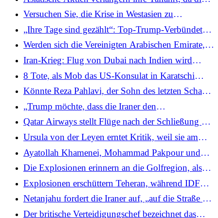
Flugzeuge in verbündeten Ländern stationieren
Angriffe der USA und Israels auf den Iran in den
Versuchen Sie, die Krise in Westasien zu
vierten Tag eintreten
verstehen? Beginnen Sie mit diesen wichtigen
„Ihre Tage sind gezählt“: Top-Trump-Verbündeter
Büchern
nennt nach Iran nächstes Ziel für einen
Werden sich die Vereinigten Arabischen Emirate,
Regimewechsel
Saudi-Arabien und andere Golfstaaten dem Krieg
Iran-Krieg: Flug von Dubai nach Indien wird
anschließen, während der Iran die Region angreift?
wieder aufgenommen, Luftraumstörungen führen
8 Tote, als Mob das US-Konsulat in Karatschi
jedoch zu einem Anstieg der Annullierungen
stürmt und Teile des Gebäudes wegen Khameneis
Könnte Reza Pahlavi, der Sohn des letzten Schahs
Tod in Brand setzt
Irans, nach Khameneis Tod zurückkehren?
„Trump möchte, dass die Iraner den
Regimewechsel von innen heraus ermöglichen“:
Qatar Airways stellt Flüge nach der Schließung des
Der ehemalige britische CDS-General Carter über
katarischen Luftraums ein
Ursula von der Leyen erntet Kritik, weil sie am
das amerikanisch-israelische Ziel
Montag ein EU-Sicherheitstreffen anberaumt,
Ayatollah Khamenei, Mohammad Pakpour und
während der Iran-Krieg weiter tobt
mehr: Führende iranische Führer bei Angriffen
Die Explosionen erinnern an die Golfregion, als
zwischen den USA und Israel getötet
bei einem Angriff auf einen Öltanker vor Oman
Explosionen erschüttern Teheran, während IDF
Besatzungsmitglieder verletzt wurden
sagt, Angriffe zielen nach Khameneis Tötung auf
Netanjahu fordert die Iraner auf, „auf die Straße zu
das „Herz“ der Stadt
gehen“ und nennt dies eine „einmalige Chance, das
Der britische Verteidigungschef bezeichnet das