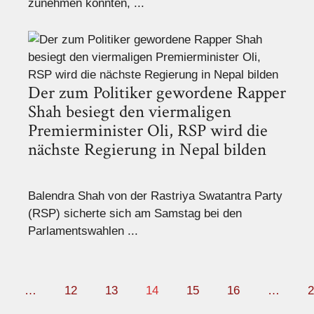
zunehmen könnten, ...
Der zum Politiker gewordene Rapper
Shah besiegt den viermaligen
Premierminister Oli, RSP wird die
nächste Regierung in Nepal bilden
Balendra Shah von der Rastriya Swatantra Party
(RSP) sicherte sich am Samstag bei den
Parlamentswahlen ...
…
12
13
14
15
16
…
2